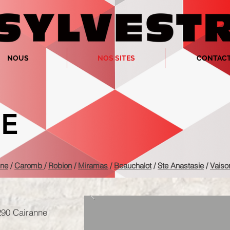
NOUS
NOS SITES
CONTAC
E
nne
/
Caromb
/
Robion
/
Miramas
/
Beauchalot
​ /
Ste Anastasie
/
Vaiso
290 Cairanne