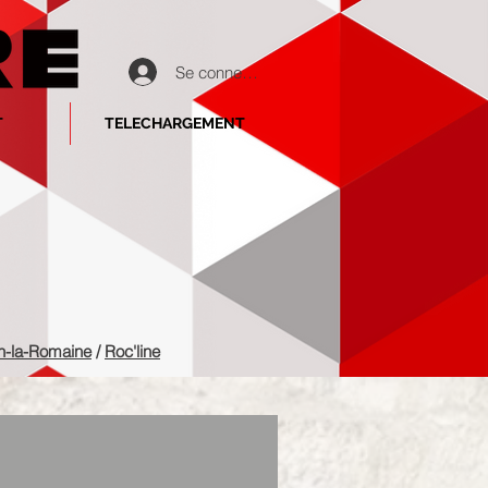
Se connecter
T
TELECHARGEMENT
n-la-Romaine
/
Roc'line