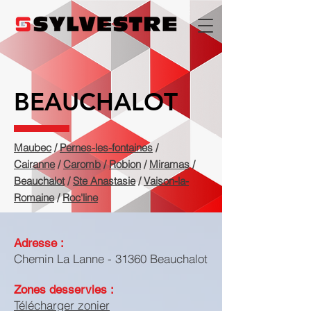
BEAUCHALOT
Maubec
/
Pernes-les-fontaines
/
Cairanne
/
Caromb
/
Robion
/
Miramas
/
Beauchalot
​ /
Ste Anastasie
/
Vaison-la-
Romaine
/
Roc'line
Adresse :
Chemin La Lanne - 31360 Beauchalot
Zones desservies :
Télécharger zonier